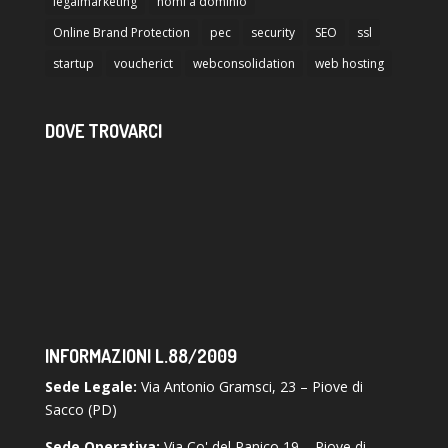
legalmarketing
nomi a dominio
Online Brand Protection
pec
security
SEO
ssl
startup
voucherict
webconsolidation
web hosting
DOVE TROVARCI
INFORMAZIONI L.88/2009
Sede Legale:
Via Antonio Gramsci, 23 – Piove di
Sacco (PD)
Sede Operativa:
Via Co' del Panico 19 – Piove di