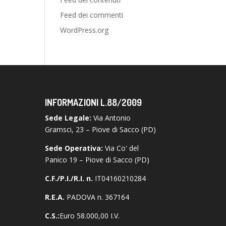
Feed dei commenti
WordPress.org
INFORMAZIONI L.88/2009
Sede Legale:
Via Antonio
Gramsci, 23 – Piove di Sacco (PD)
Sede Operativa:
Via Co' del
Panico 19 – Piove di Sacco (PD)
C.F./P.I./R.I. n.
IT04160210284
R.E.A.
PADOVA n. 367164
C.S.:
Euro 58.000,00 I.V.