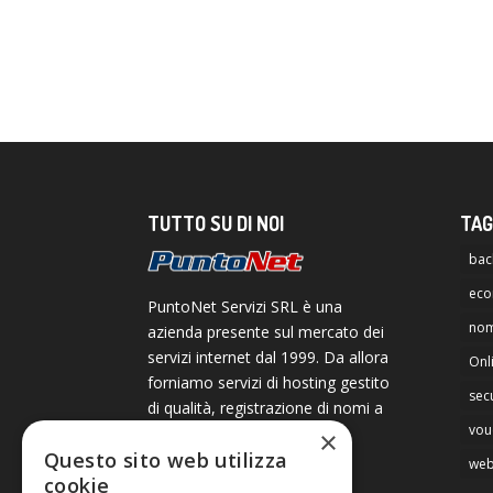
TUTTO SU DI NOI
TAG
bac
ec
PuntoNet Servizi SRL è una
nom
azienda presente sul mercato dei
servizi internet dal 1999. Da allora
Onl
forniamo servizi di hosting gestito
secu
di qualità, registrazione di nomi a
vou
dominio ed online Brand
×
Questo sito web utilizza
Protection internazionale.
web
cookie
Creiamo inoltre siti web,