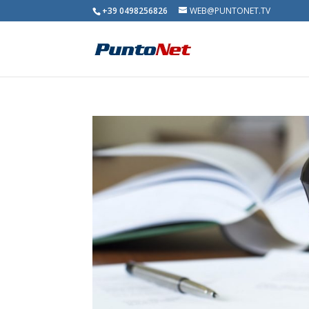
+39 0498256826
WEB@PUNTONET.TV