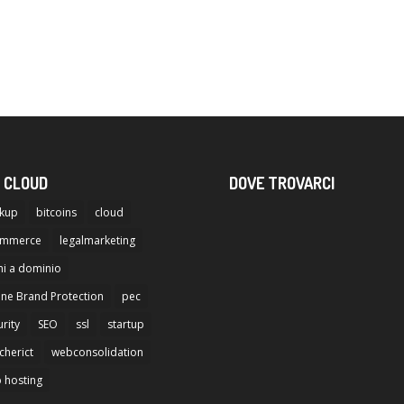
 CLOUD
DOVE TROVARCI
kup
bitcoins
cloud
ommerce
legalmarketing
i a dominio
ine Brand Protection
pec
rity
SEO
ssl
startup
cherict
webconsolidation
 hosting