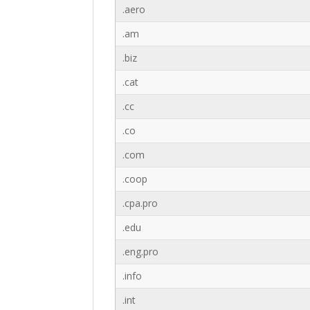
.aero
.am
.biz
.cat
.cc
.co
.com
.coop
.cpa.pro
.edu
.eng.pro
.info
.int