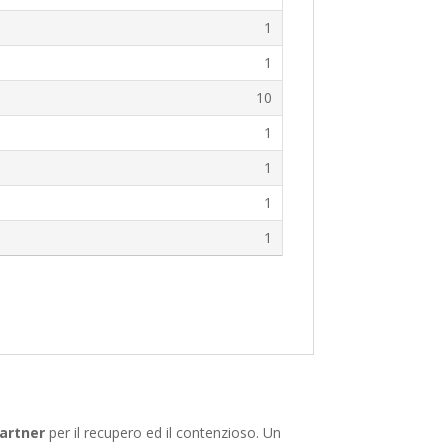
1
1
10
1
1
1
1
partner
per il recupero ed il contenzioso. Un