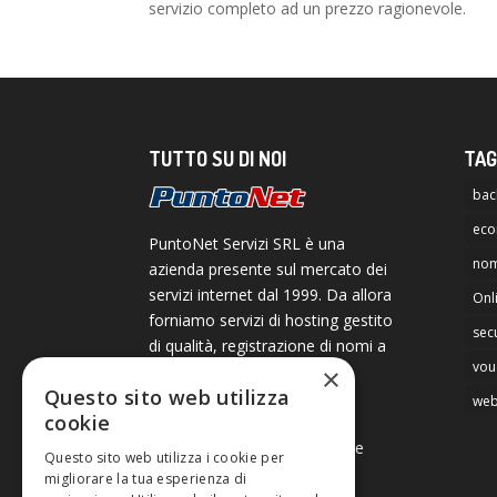
servizio completo ad un prezzo ragionevole.
TUTTO SU DI NOI
TAG
bac
ec
PuntoNet Servizi SRL è una
nom
azienda presente sul mercato dei
servizi internet dal 1999. Da allora
Onl
forniamo servizi di hosting gestito
secu
di qualità, registrazione di nomi a
vou
dominio ed online Brand
×
Questo sito web utilizza
Protection internazionale.
web
cookie
Creiamo inoltre siti web,
applicazioni web e aiutiamo le
Questo sito web utilizza i cookie per
Aziende a integrare i sistemi
migliorare la tua esperienza di