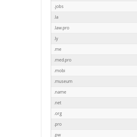
.jobs
.la
.law.pro
.ly
.me
.med.pro
.mobi
.museum
.name
.net
.org
.pro
.pw