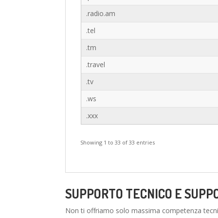
.radio.am
.tel
.tm
.travel
.tv
.ws
.xxx
Showing 1 to 33 of 33 entries
SUPPORTO TECNICO E SUPP
Non ti offriamo solo massima competenza tecni