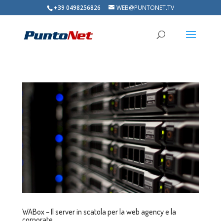
+39 0498256826
WEB@PUNTONET.TV
WABox – Il server in scatola per la web agency e la
corporate.