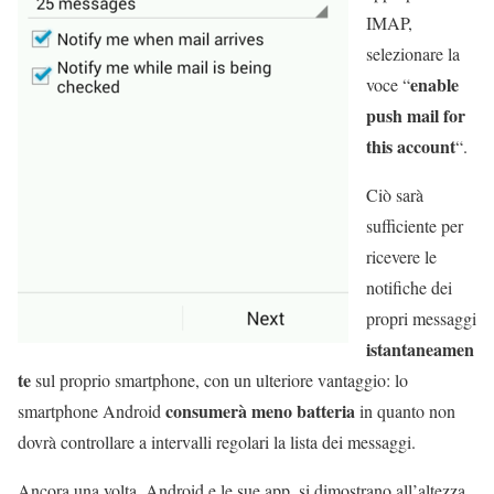
IMAP,
selezionare la
enable
voce “
push mail for
this account
“.
Ciò sarà
sufficiente per
ricevere le
notifiche dei
propri messaggi
istantaneamen
te
sul proprio smartphone, con un ulteriore vantaggio: lo
consumerà meno batteria
smartphone Android
in quanto non
dovrà controllare a intervalli regolari la lista dei messaggi.
Ancora una volta, Android e le sue app, si dimostrano all’altezza