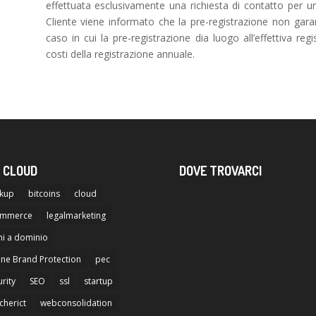
effettuata esclusivamente una richiesta di contatto per una a
Cliente viene informato che la pre-registrazione non gara
caso in cui la pre-registrazione dia luogo all’effettiva re
costi della registrazione annuale.
 CLOUD
DOVE TROVARCI
kup
bitcoins
cloud
ommerce
legalmarketing
i a dominio
ine Brand Protection
pec
rity
SEO
ssl
startup
cherict
webconsolidation