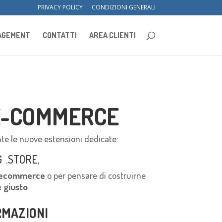
PRIVACY POLICY
CONDIZIONI GENERALI
NAGEMENT
CONTATTI
AREA CLIENTI
’E-COMMERCE
nte le nuove estensioni dedicate:
G .STORE,
to ecommerce
o per pensare di costruirne
 giusto
.
RMAZIONI