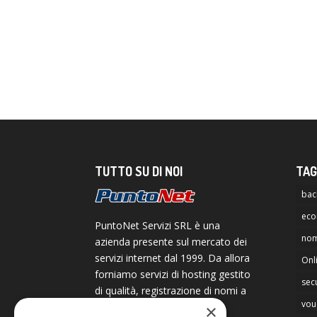
TUTTO SU DI NOI
TAG
bac
ec
PuntoNet Servizi SRL è una
nom
azienda presente sul mercato dei
servizi internet dal 1999. Da allora
Onl
forniamo servizi di hosting gestito
secu
di qualità, registrazione di nomi a
vou
dominio ed online Brand
×