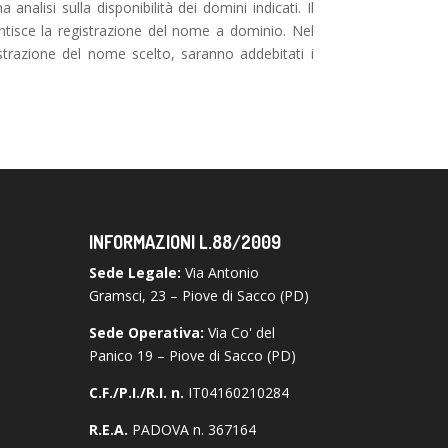
nalisi sulla disponibilità dei domini indicati. Il
ntisce la registrazione del nome a dominio. Nel
gistrazione del nome scelto, saranno addebitati i
INFORMAZIONI L.88/2009
Sede Legale:
Via Antonio
Gramsci, 23 – Piove di Sacco (PD)
Sede Operativa:
Via Co' del
Panico 19 – Piove di Sacco (PD)
C.F./P.I./R.I. n.
IT04160210284
R.E.A.
PADOVA n. 367164